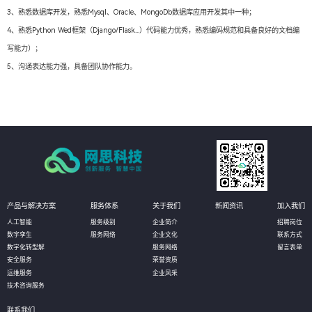
3、熟悉数据库开发，熟悉Mysql、Oracle、MongoDb数据库应用开发其中一种；
4、熟悉Python Wed框架（Django/Flask...）代码能力优秀，熟悉编码规范和具备良好的文档编
写能力）；
5、沟通表达能力强，具备团队协作能力。
产品与解决方案
服务体系
关于我们
新闻资讯
加入我们
人工智能
服务级别
企业简介
招聘岗位
数字孪生
服务网络
企业文化
联系方式
数字化转型解
服务网络
留言表单
安全服务
荣誉资质
运维服务
企业风采
技术咨询服务
联系我们