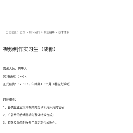
当前位置：
首页
>
加入我们
>
校园招聘
>
技术体系
视频制作实习生（成都）
需求人数：若干人
实习薪资：3k-5k
正式薪资：5k-10K，年终奖1-3个月（看能力浮动）
岗位职责：
1、各类企业宣传片视频的剪辑和片头片尾包装；
2、广告片的后期剪辑与整体特效合成；
3、特效及动画制作并了解后期合成软件。