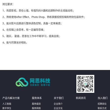
岗位要求：
1、热爱影视，责任心强，有强烈的兴趣和后期制作的主观能动性；
2、熟练使用After Effect、Photo Shop、熟练掌握视频剪辑和特效包装软件；
3、能对影片后期进行整体调色控制，具备一定审美感；
4、在剪辑上会思考，有一定编导思维；
5、踏实， 勤奋，愿意在工作中不断学习，提高自我；
6、能与同事友好相处。
产品与解决方案
服务体系
关于我们
新闻资讯
加入我们
人工智能
服务级别
企业简介
招聘岗位
数字孪生
服务网络
企业文化
联系方式